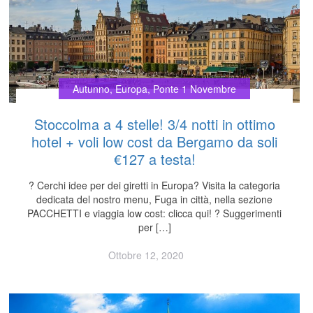
Autunno
,
Europa
,
Ponte 1 Novembre
Stoccolma a 4 stelle! 3/4 notti in ottimo
hotel + voli low cost da Bergamo da soli
€127 a testa!
? Cerchi idee per dei giretti in Europa? Visita la categoria
dedicata del nostro menu, Fuga in città, nella sezione
PACCHETTI e viaggia low cost: clicca qui! ? Suggerimenti
per […]
Ottobre 12, 2020