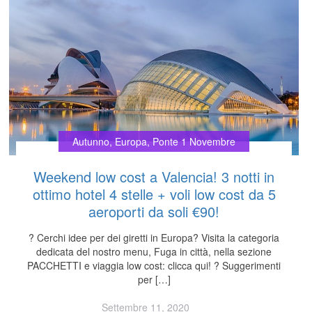
Autunno
,
Europa
,
Ponte 1 Novembre
Weekend low cost a Valencia! 3 notti in
ottimo hotel 4 stelle + voli low cost da 5
aeroporti da soli €90!
? Cerchi idee per dei giretti in Europa? Visita la categoria
dedicata del nostro menu, Fuga in città, nella sezione
PACCHETTI e viaggia low cost: clicca qui! ? Suggerimenti
per […]
Settembre 11, 2020