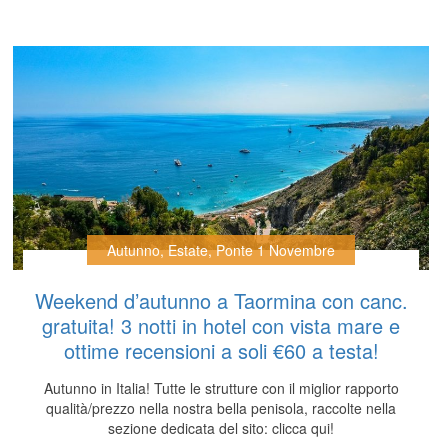
Autunno
,
Estate
,
Ponte 1 Novembre
Weekend d’autunno a Taormina con canc.
gratuita! 3 notti in hotel con vista mare e
ottime recensioni a soli €60 a testa!
Autunno in Italia! Tutte le strutture con il miglior rapporto
qualità/prezzo nella nostra bella penisola, raccolte nella
sezione dedicata del sito: clicca qui!