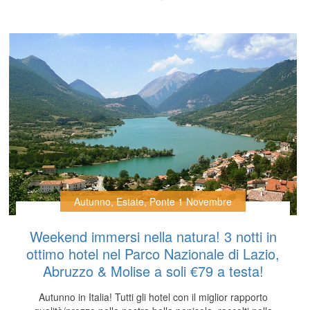
Autunno
,
Estate
,
Ponte 1 Novembre
Weekend immersi nella natura! 3 notti in
ottimo hotel nel Parco Nazionale di Lazio,
Abruzzo & Molise a soli €79 a testa!
Autunno in Italia! Tutti gli hotel con il miglior rapporto