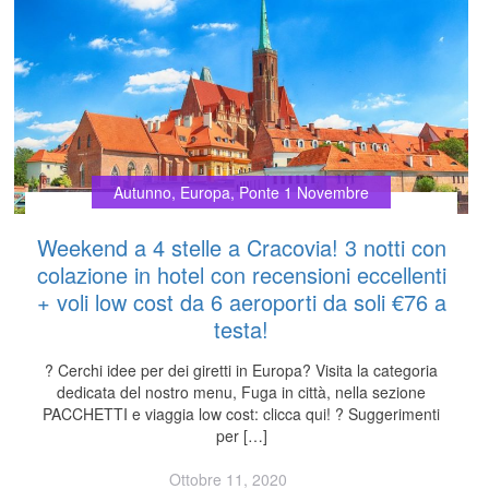
Autunno
,
Europa
,
Ponte 1 Novembre
Weekend a 4 stelle a Cracovia! 3 notti con
colazione in hotel con recensioni eccellenti
+ voli low cost da 6 aeroporti da soli €76 a
testa!
? Cerchi idee per dei giretti in Europa? Visita la categoria
dedicata del nostro menu, Fuga in città, nella sezione
PACCHETTI e viaggia low cost: clicca qui! ? Suggerimenti
per […]
Ottobre 11, 2020