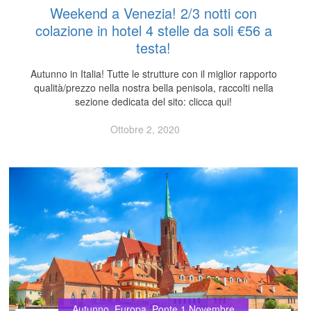
Weekend a Venezia! 2/3 notti con
colazione in hotel 4 stelle da soli €56 a
testa!
Autunno in Italia! Tutte le strutture con il miglior rapporto
qualità/prezzo nella nostra bella penisola, raccolti nella
sezione dedicata del sito: clicca qui!
Ottobre 2, 2020
Autunno
,
Europa
,
Ponte 1 Novembre