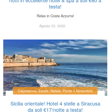
notti in eccellente hotel & spa a soli €80 a
testa!
Relax in Costa Azzurra!
Agosto 23, 2020
Capodanno
,
Estate
,
Natale
,
Ponte 1 Novembre
Sicilia orientale! Hotel 4 stelle a Siracusa
da soli €17/notte a testa!