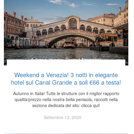
Autunno
,
Inverno
,
Ponte 1 Novembre
Weekend a Venezia! 3 notti in elegante
hotel sul Canal Grande a soli €66 a testa!
Autunno in Italia! Tutte le strutture con il miglior rapporto
qualità/prezzo nella nostra bella penisola, raccolti nella
sezione dedicata del sito: clicca qui!
Settembre 12, 2020