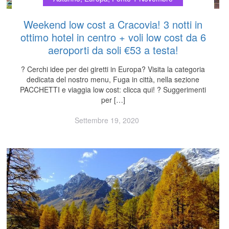
Weekend low cost a Cracovia! 3 notti in
ottimo hotel in centro + voli low cost da 6
aeroporti da soli €53 a testa!
? Cerchi idee per dei giretti in Europa? Visita la categoria
dedicata del nostro menu, Fuga in città, nella sezione
PACCHETTI e viaggia low cost: clicca qui! ? Suggerimenti
per […]
Settembre 19, 2020