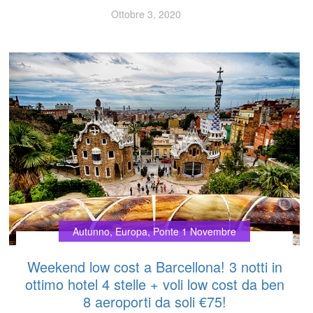
Ottobre 3, 2020
Autunno
,
Europa
,
Ponte 1 Novembre
Weekend low cost a Barcellona! 3 notti in
ottimo hotel 4 stelle + voli low cost da ben
8 aeroporti da soli €75!