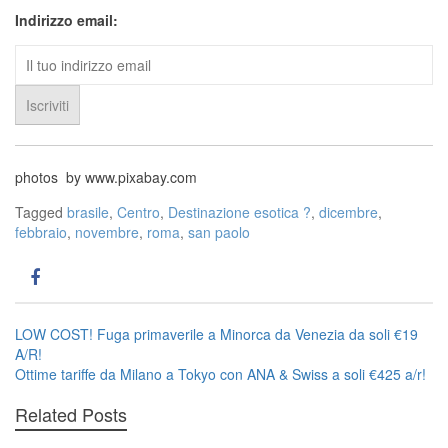
Indirizzo email:
photos by www.pixabay.com
Tagged
brasile
,
Centro
,
Destinazione esotica ?
,
dicembre
,
febbraio
,
novembre
,
roma
,
san paolo
Navigazione
LOW COST! Fuga primaverile a Minorca da Venezia da soli €19
A/R!
articoli
Ottime tariffe da Milano a Tokyo con ANA & Swiss a soli €425 a/r!
Related Posts