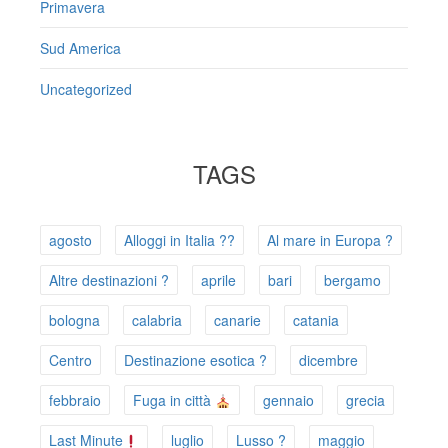
Primavera
Sud America
Uncategorized
TAGS
agosto
Alloggi in Italia ??
Al mare in Europa ?️
Altre destinazioni ?
aprile
bari
bergamo
bologna
calabria
canarie
catania
Centro
Destinazione esotica ?
dicembre
febbraio
Fuga in città
gennaio
grecia
Last Minute
luglio
Lusso ?
maggio