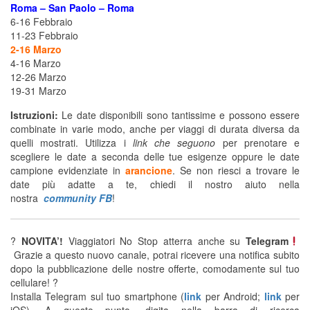
Roma – San Paolo – Roma
6-16 Febbraio
11-23 Febbraio
2-16 Marzo
4-16 Marzo
12-26 Marzo
19-31 Marzo
Istruzioni:
Le date disponibili sono tantissime e possono essere
combinate in varie modo, anche per viaggi di durata diversa da
quelli mostrati. Utilizza i
link che seguono
per prenotare e
scegliere le date a seconda delle tue esigenze oppure le date
campione evidenziate in
arancione
. Se non riesci a trovare le
date più adatte a te, chiedi il nostro aiuto nella
nostra
community FB
!
?
NOVITA’!
Viaggiatori No Stop atterra anche su
Telegram
Grazie a questo nuovo canale, potrai ricevere una notifica subito
dopo la pubblicazione delle nostre offerte, comodamente sul tuo
cellulare! ?
Installa Telegram sul tuo smartphone (
link
per Android;
link
per
iOS). A questo punto, digita nella barra di ricerca