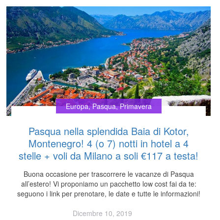
Europa
,
Pasqua
,
Primavera
Pasqua nella splendida Baia di Kotor,
Montenegro! 4 (o 7) notti in hotel a 4
stelle + voli da Milano a soli €117 a testa!
Buona occasione per trascorrere le vacanze di Pasqua
all’estero! Vi proponiamo un pacchetto low cost fai da te:
seguono i link per prenotare, le date e tutte le informazioni!
Dicembre 10, 2019