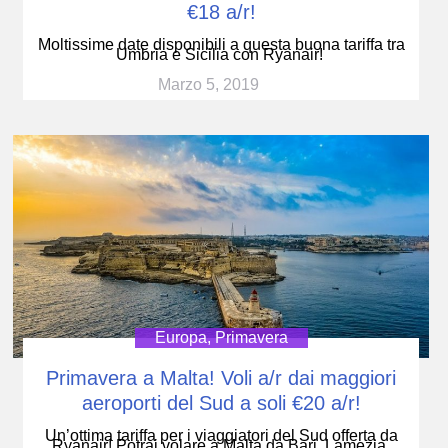
€18 a/r!
Moltissime date disponibili a questa buona tariffa tra
Umbria e Sicilia con Ryanair!
Marzo 5, 2019
Europa
,
Primavera
Primavera a Malta! Voli a/r dai maggiori
aeroporti del Sud a soli €20 a/r!
Un’ottima tariffa per i viaggiatori del Sud offerta da
Ryanair! Potrai volare a Malta da Bari, Lamezia,