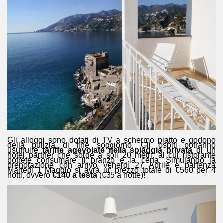
Gli alloggi sono dotati di TV a schermo piatto e godono
della pulizia di fine soggiorno. Gli ospiti potranno
usufruire
tariffe agevolate nella spiaggia privata
di un
hotel partner che sorge a soli 20 metri, al cui ristorante
potrete consumare il pranzo e la cena. Simulando la
prenotazione con arrivo Venerdì 27 Aprile e partenza
Martedì 1 Maggio si avrà un prezzo totale di €560 per 4
notti, ovvero
€140 a testa
(€35 a notte)!