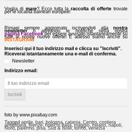
Voglia di
mare
? Ecco tutta la
raccolta di offerte
trovate
per le località balneari europee!
Rimani sempre aggiornato iscrivendoti alla
nostra
newsletter
o attivando le notifiche nella nostra
pagina Facebook
per essere avvisato istantaneamente su
tutte le nostre nuove offerte! E adesso siamo anche su
INSTAGRAM
!
Inserisci qui il tuo indirizzo mail e clicca su "Iscriviti".
Riceverai istantaneamente una e-mail di conferma.
Newsletter
Indirizzo email:
foto by www.pixabay.com
Tagged
aprile
,
bari
,
bologna
,
catania
,
Centro
,
costiera
amalfitana
,
firenze
,
hotel in Italia
,
maggio
,
milano
,
napoli
,
Nord
,
palermo
,
pisa
,
Sud & Isole
,
torino
,
venezia