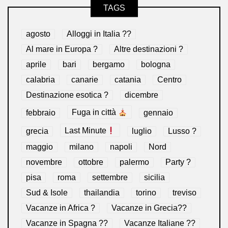
TAGS
agosto
Alloggi in Italia ??
Al mare in Europa ?️
Altre destinazioni ?
aprile
bari
bergamo
bologna
calabria
canarie
catania
Centro
Destinazione esotica ?
dicembre
febbraio
Fuga in città
gennaio
grecia
Last Minute
luglio
Lusso ?
maggio
milano
napoli
Nord
novembre
ottobre
palermo
Party ?
pisa
roma
settembre
sicilia
Sud & Isole
thailandia
torino
treviso
Vacanze in Africa ?
Vacanze in Grecia??
Vacanze in Spagna ??
Vacanze Italiane ??