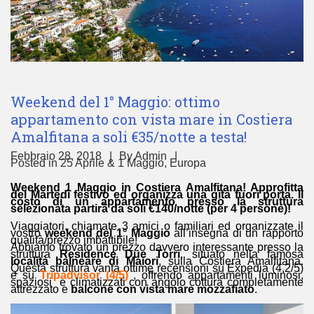
Weekend del 1° Maggio: ottimo
appartamento con vista mare in Costiera
Amalfitana a soli €35/notte a testa!
Febbraio 28, 2018
By
Admin
Posted in
25 Aprile & 1 Maggio
,
Europa
Weekend 1 Maggio in Costiera Amalfitana! Approfitta
del Martedì festivo ed organizza una gita fuori porta. Il
costo di un appartamento presso la struttura
selezionata partirà da soli €140/notte (per 4 persone)!
Viaggiatori, chiamate 3 amici o familiari ed organizzate il
vostro
weekend del 1° Maggio
all’insegna di un rapporto
qualità/prezzo imbattibile!
Abbiamo trovato un prezzo davvero interessante presso la
struttura
Residence Due Torri
, situato nella famosa
località balneare di Maiori
, sulla Costiera Amalfitana.
Questa struttura vanta ottime recensioni su Expedia (4,2/5)
e su
Tripadvisor (4/5)
, offrendo appartamenti luminosi,
spaziosi e climatizzati con angolo cottura completamente
attrezzato e
balcone con vista mare mozzafiato
.