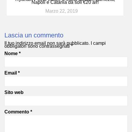
Napoli e Catania da soli €20 a/r!
Marzo 22, 2019
Lascia un commento
Il tuo indirizzo email non sarà pubblicato.
I campi
obbligatori sono contrassegnati
*
Nome
*
Email
*
Sito web
Commento
*