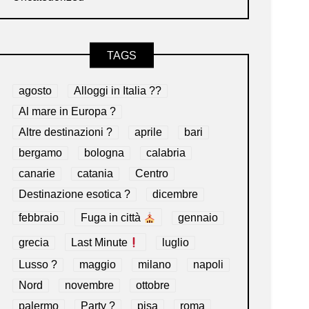
TAGS
agosto
Alloggi in Italia ??
Al mare in Europa ?️
Altre destinazioni ?
aprile
bari
bergamo
bologna
calabria
canarie
catania
Centro
Destinazione esotica ?
dicembre
febbraio
Fuga in città
gennaio
grecia
Last Minute
luglio
Lusso ?
maggio
milano
napoli
Nord
novembre
ottobre
palermo
Party ?
pisa
roma