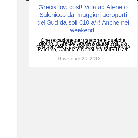
Grecia low cost! Vola ad Atene o
Salonicco dai maggiori aeroporti
del Sud da soli €10 a/r! Anche nei
weekend!
Che occasione per trascorrere qualche
giorno in Grecia! Grazie a questi voli low
cost per Atene o Salonicco potrai partire da
Palermo, Catania o Napoli da soli €10 a/r!
Novembre 20, 2018