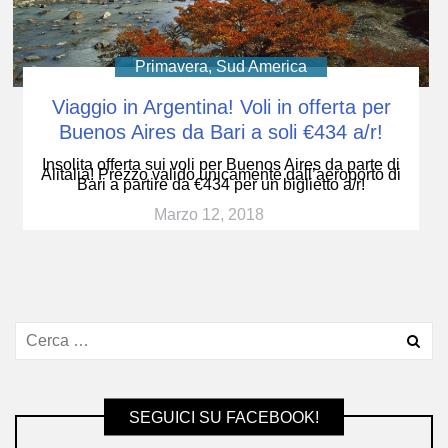
Primavera
,
Sud America
Viaggio in Argentina! Voli in offerta per
Buenos Aires da Bari a soli €434 a/r!
Insolita offerta sui voli per Buenos Aires da parte di
Alitalia! Prezzo valido unicamente dall’aeroporto di
Bari a partire da €434 per un biglietto a/r!
Marzo 12, 2018
SEGUICI SU FACEBOOK!