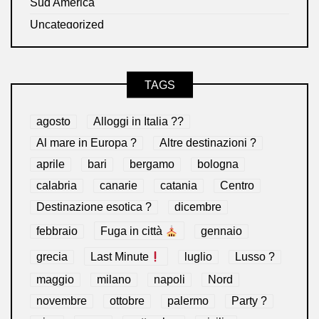
Sud America
Uncategorized
TAGS
agosto
Alloggi in Italia ??
Al mare in Europa ?️
Altre destinazioni ?
aprile
bari
bergamo
bologna
calabria
canarie
catania
Centro
Destinazione esotica ?
dicembre
febbraio
Fuga in città
gennaio
grecia
Last Minute
luglio
Lusso ?
maggio
milano
napoli
Nord
novembre
ottobre
palermo
Party ?