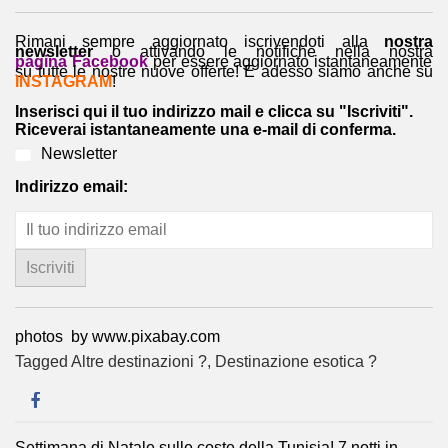
Rimani sempre aggiornato iscrivendoti alla
nostra
newsletter
o attivando le notifiche nella nostra
pagina Facebook
per essere aggiornato istantaneamente
su tutte le nostre nuove offerte! E adesso siamo anche su
INSTAGRAM
!
Inserisci qui il tuo indirizzo mail e clicca su "Iscriviti".
Riceverai istantaneamente una e-mail di conferma.
Newsletter
Indirizzo email:
photos by www.pixabay.com
Tagged
Altre destinazioni ?
,
Destinazione esotica ?
Settimana di Natale sulle coste della Tunisia! 7 notti in