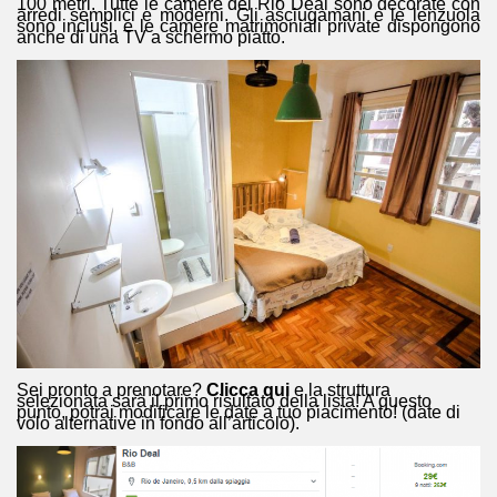
100 metri. Tutte le camere del Rio Deal sono decorate con
arredi semplici e moderni. Gli asciugamani e le lenzuola
sono inclusi, e le camere matrimoniali private dispongono
anche di una TV a schermo piatto.
Sei pronto a prenotare?
Clicca qui
e la struttura
selezionata sarà il primo risultato della lista! A questo
punto, potrai modificare le date a tuo piacimento! (date di
volo alternative in fondo all’articolo).