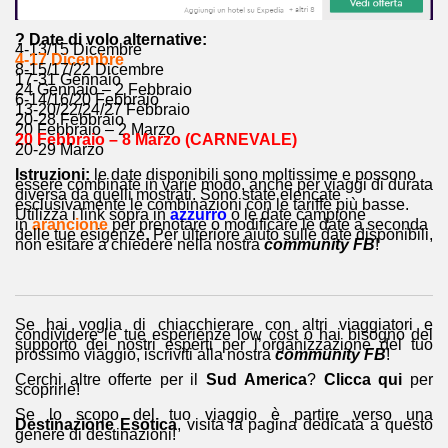
? Date di volo alternative:
4-13/15 Dicembre
4-17 Dicembre
8-15/17/22 Dicembre
17-31 Gennaio
24 Gennaio – 2 Febbraio
6-14/16/20 Febbraio
13-20/22/24/27 Febbraio
20-28 Febbraio
20 Febbraio – 2 Marzo
20 Febbraio – 8 Marzo (CARNEVALE)
20-29 Marzo
Istruzioni:
le date disponibili sono moltissime e possono
essere combinate in varie modo, anche per viaggi di durata
diversa da quelli mostrati. Sono state elencate
esclusivamente le combinazioni con le tariffe più basse.
Utilizza i link sopra in
azzurro
o le date campione
in
arancione
per prenotare o modificare le date a seconda
delle tue esigenze. Per ulteriore aiuto sulle date disponibili,
non esitare a chiedere nella nostra
community FB
!
Se hai voglia di chiacchierare con altri viaggiatori e
condividere le tue esperienze low cost o hai bisogno del
supporto dei nostri esperti per l’organizzazione del tuo
prossimo viaggio, iscriviti alla nostra
community FB
!
Cerchi altre offerte per il
Sud America
?
Clicca qui
per
scoprirle!
Se lo scopo del tuo viaggio è partire verso una
Destinazione Esotica
, visita la pagina dedicata a questo
genere di destinazioni!