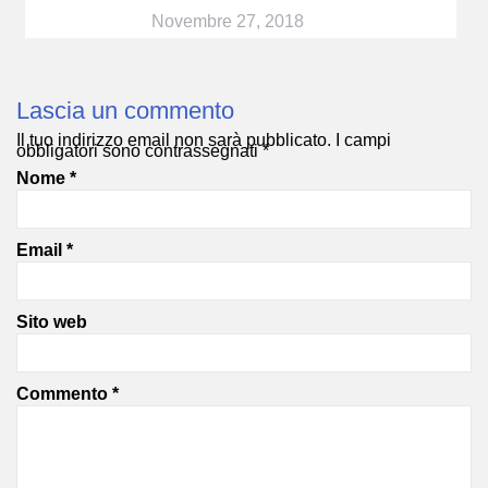
Novembre 27, 2018
Lascia un commento
Il tuo indirizzo email non sarà pubblicato.
I campi
obbligatori sono contrassegnati
*
Nome
*
Email
*
Sito web
Commento
*