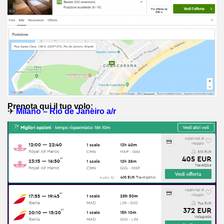
Prenota qui il tuo volo:
✈
Milano – Rio de Janeiro a/r