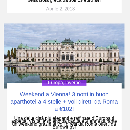
bella isola greca da soli 19 euro a/r!
Aprile 2, 2018
Europa
,
Inverno
Weekend a Vienna! 3 notti in buon
aparthotel a 4 stelle + voli diretti da Roma
a €102!
Una delle città più eleganti e raffinate d’Europa ti
aspetta! Visita la splendida capitale Vienna durante
un weekend grazie ai voli diretti da Roma offerti da
Eurowings!