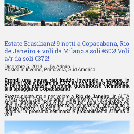
Estate Brasiliana! 9 notti a Copacabana, Rio
de Janeiro + voli da Milano a soli €502! Voli
a/r da soli €372!
Dicembre 5, 2018
By
Admin
Posted in
Inverno
,
Primavera
,
Sud America
Prendi una pausa dal freddo invernale e scappa in
Brasile! Voli a partire da €372 a/r con Iberia o Air Maroc
e pernotta presso un’ottima guesthouse vicinissima
alla spiaggia di Copacabana!
Prezzo niente male per volare a
Rio de Janeiro
in ALTA
STAGIONE! Sole, spiagge lunghissime, l’inconfondibile
spirito brasiliano, Rio è un must per ogni viaggiatore ed
una esplosione di esperienze e sensazioni, soprattutto a
questo prezzo incredibile! Chiamate il vostro capo per
liberarvi la prossima settimana e probabilmente si unirà a
voi!