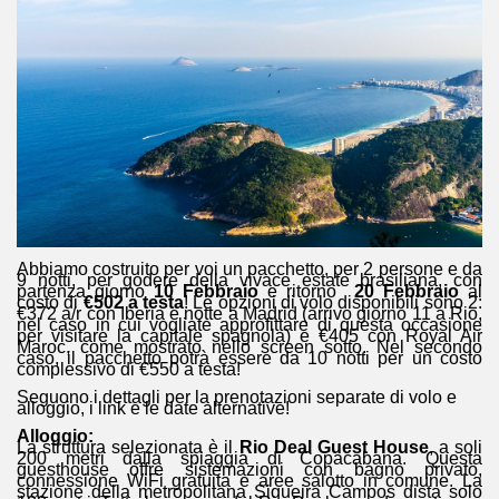
Abbiamo costruito per voi un pacchetto, per 2 persone e da
9 notti, per godere della vivace estate brasiliana, con
partenza giorno
10 Febbraio
e ritorno
20 Febbraio
al
costo di
€502 a testa
! Le opzioni di volo disponibili sono 2:
€372 a/r con Iberia e notte a Madrid (arrivo giorno 11 a Rio,
nel caso in cui vogliate approfittare di questa occasione
per visitare la capitale spagnola) e €405 con Royal Air
Maroc, come mostrato nello screen sotto. Nel secondo
caso, il pacchetto potrà essere da 10 notti per un costo
complessivo di €550 a testa!
Seguono i dettagli per la prenotazioni separate di volo e
alloggio, i link e le date alternative!
Alloggio:
La struttura selezionata è il
Rio Deal Guest House
, a soli
200 metri dalla spiaggia di Copacabana. Questa
guesthouse offre sistemazioni con bagno privato,
connessione WiFi gratuita e aree salotto in comune. La
stazione della metropolitana Siqueira Campos dista solo