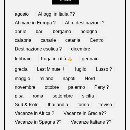
agosto
Alloggi in Italia ??
Al mare in Europa ?️
Altre destinazioni ?
aprile
bari
bergamo
bologna
calabria
canarie
catania
Centro
Destinazione esotica ?
dicembre
febbraio
Fuga in città
gennaio
grecia
Last Minute
luglio
Lusso ?
maggio
milano
napoli
Nord
novembre
ottobre
palermo
Party ?
pisa
roma
settembre
sicilia
Sud & Isole
thailandia
torino
treviso
Vacanze in Africa ?
Vacanze in Grecia??
Vacanze in Spagna ??
Vacanze Italiane ??