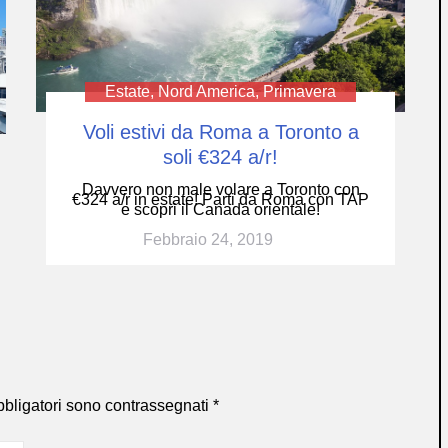
Estate
,
Nord America
,
Primavera
Voli estivi da Roma a Toronto a
soli €324 a/r!
Davvero non male volare a Toronto con
€324 a/r in estate! Parti da Roma con TAP
e scopri il Canada orientale!
Febbraio 24, 2019
bbligatori sono contrassegnati
*