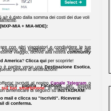
5 a/r è dato dalla somma dei costi dei due voli
atamente
.
i (MXP-MIA + MIA-MDE):
are con altri viaggiatori e condividere le tue
 bisogno del supporto dei nostri esperti per
ssimo viaggio, iscriviti alla nostra
community
d America
?
Clicca qui
per scoprirle!
io è partire verso una
Destinazione Esotica
,
questo genere di destinazioni!
ferta! Iscriviti al nostro
Canale Telegram
o
a nostra
pagina Facebook
per essere
 sul tuo smartphone
! In alternativa, iscriviti
on dimenticare di seguirci su
INSTAGRAM
!
zo mail e clicca su "Iscriviti". Riceverai
il di conferma.