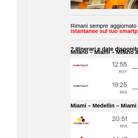
Rimani sempre aggiornato su
istantanee sul tuo smart
? Itinerari e date disponibi
Milano – Miami – Milano
a
Miami – Medellin – Miami