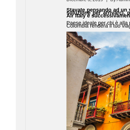
Stavate pensando ad un 
soluzione per arrivarci,
Air Italy e successivamen
Paese ideale per chi è alla 
Colombia renderà il tuo via