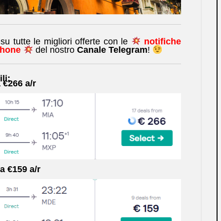
 tutte le migliori offerte con le
notifiche
phone
del nostro
Canale Telegram
!
li:
 €266 a/r
a €159 a/r