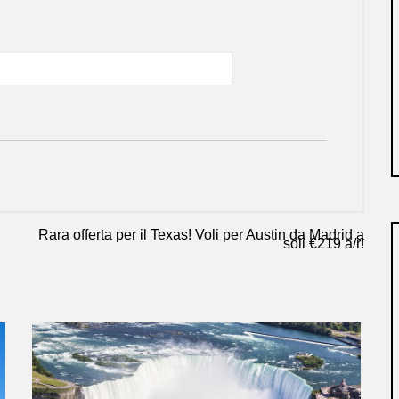
Rara offerta per il Texas! Voli per Austin da Madrid a
soli €219 a/r!