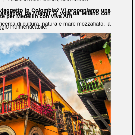
viaggetto in Colombia? Vi proponiamo una
 passando da Miami! Si vola da Milano con
te per Medellin con Viva Air!
ricerca di cultura, natura e mare mozzafiato, la
ggio indimenticabile!