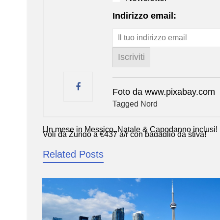
Indirizzo email:
Foto da www.pixabay.com
Tagged
Nord
Un mese in Messico, Natale & Capodanno inclusi!
Navigazione
Voli da Zurigo a €437 a/r con bagaglio da stiva!
articoli
Related Posts