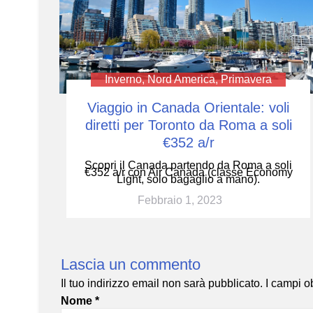
Inverno
,
Nord America
,
Primavera
Viaggio in Canada Orientale: voli
diretti per Toronto da Roma a soli
€352 a/r
Scopri il Canada partendo da Roma a soli
€352 a/r con Air Canada (classe Economy
Light, solo bagaglio a mano).
Febbraio 1, 2023
Lascia un commento
Il tuo indirizzo email non sarà pubblicato.
I campi o
Nome
*