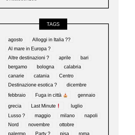
TAGS
agosto
Alloggi in Italia ??
Al mare in Europa ?️
Altre destinazioni ?
aprile
bari
bergamo
bologna
calabria
canarie
catania
Centro
Destinazione esotica ?
dicembre
febbraio
Fuga in città
gennaio
grecia
Last Minute
luglio
Lusso ?
maggio
milano
napoli
Nord
novembre
ottobre
palermo
Party ?
pisa
roma