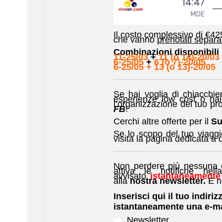
Il costo complessivo di €42
che vanno
prenotati separ
Combinazioni disponibil
11-25/03
+
11 (o 14)-20/03
6-25/05
+
6 (o 7)-20/05
6-25/05
+
13 (o 13)-20/05
Se hai voglia di chiacchier
esperienze low cost o hai
l’organizzazione del tuo pro
FB
!
Cerchi altre offerte per il
Su
Se lo scopo del tuo viagg
visita la pagina dedicata a 
Non perdere più nessuna of
attiva le notifiche nell
avvisato
istantaneamente
alla
nostra newsletter.
E n
Inserisci qui il tuo indiriz
istantaneamente una e-ma
Newsletter